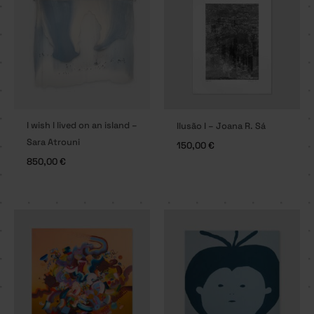
I wish I lived on an island –
Ilusão I – Joana R. Sá
Sara Atrouni
150,00
€
850,00
€