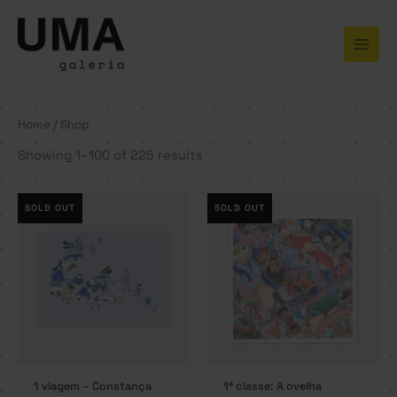
Skip
to
content
Home
/ Shop
Showing 1–100 of 225 results
SOLD OUT
SOLD OUT
1 viagem – Constança
1ª classe: A ovelha