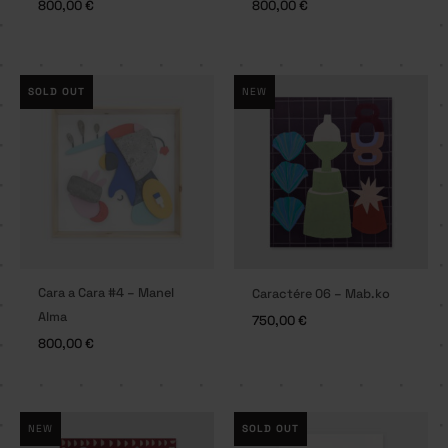
800,00
€
800,00
€
SOLD OUT
NEW
Cara a Cara #4 – Manel
Caractére 06 – Mab.ko
Alma
750,00
€
800,00
€
NEW
SOLD OUT