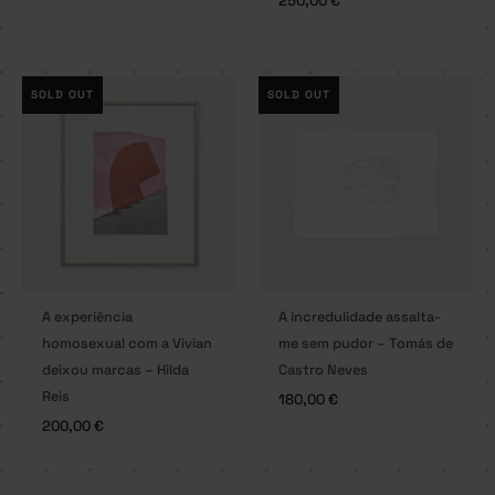
250,00
€
SOLD OUT
SOLD OUT
A experiência
A incredulidade assalta-
homosexual com a Vivian
me sem pudor – Tomás de
deixou marcas – Hilda
Castro Neves
Reis
180,00
€
200,00
€