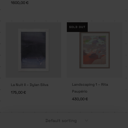
1600,00
€
NEW
SOLD OUT
Landscaping 1 – Rita
La Nuit II – Dylan Silva
Paupério
175,00
€
430,00
€
NEW
SOLD OUT
NEW
SOLD OUT