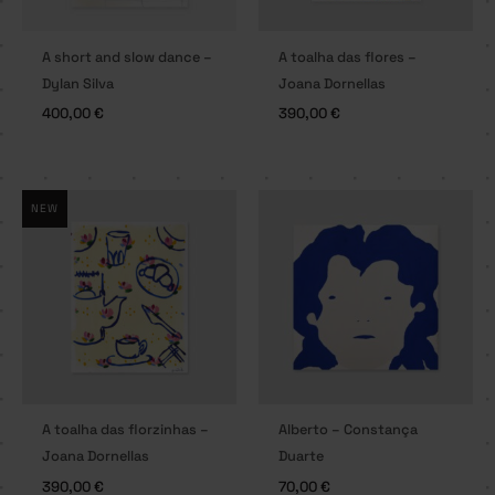
A short and slow dance –
A toalha das flores –
Dylan Silva
Joana Dornellas
400,00
€
390,00
€
NEW
A toalha das florzinhas –
Alberto – Constança
Joana Dornellas
Duarte
390,00
€
70,00
€