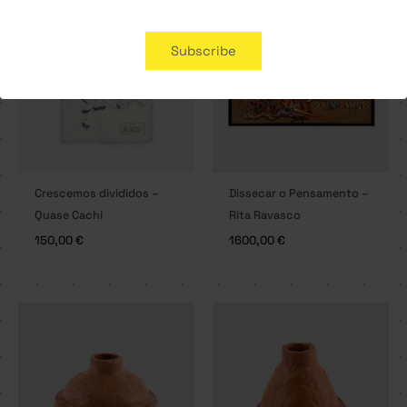
SOLD OUT
Subscribe
Crescemos divididos –
Dissecar o Pensamento –
Quase Cachi
Rita Ravasco
150,00
€
1600,00
€