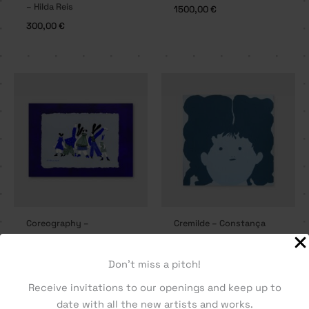
– Hilda Reis
1500,00
€
300,00
€
Coreography –
Cremilde – Constança
Constança Duarte
Duarte
120,00
€
70,00
€
Don't miss a pitch!
Receive invitations to our openings and keep up to
date with all the new artists and works.