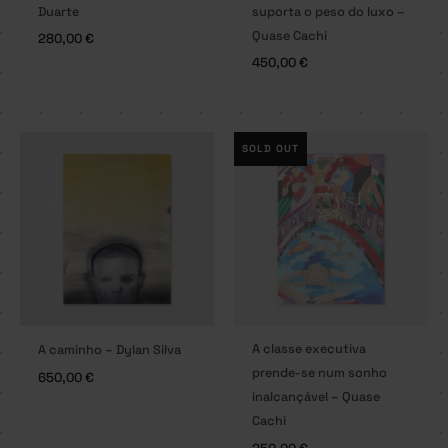
Duarte
suporta o peso do luxo –
Quase Cachi
280,00
€
450,00
€
SOLD OUT
A classe executiva
A caminho – Dylan Silva
prende-se num sonho
650,00
€
inalcançável – Quase
Cachi