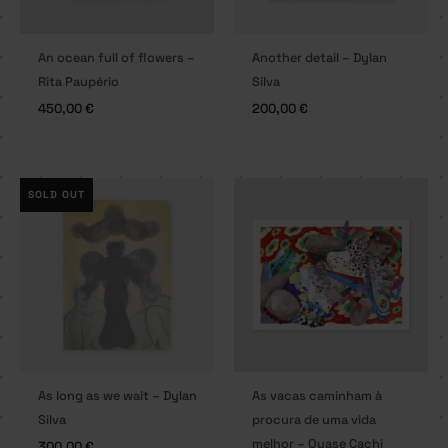
An ocean full of flowers –
Another detail – Dylan
Rita Paupério
Silva
450,00
€
200,00
€
SOLD OUT
As long as we wait – Dylan
As vacas caminham à
Silva
procura de uma vida
melhor – Quase Cachi
300,00
€